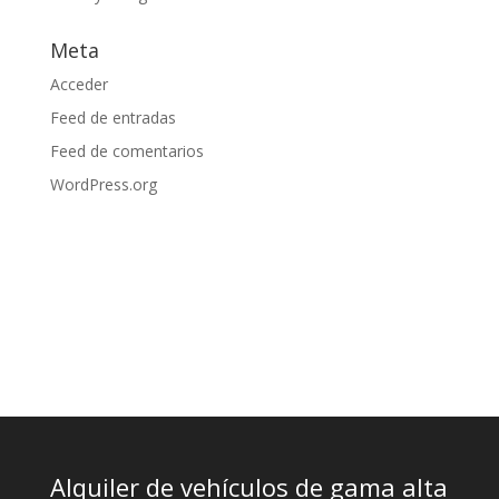
Meta
Acceder
Feed de entradas
Feed de comentarios
WordPress.org
Alquiler de vehículos de gama alta