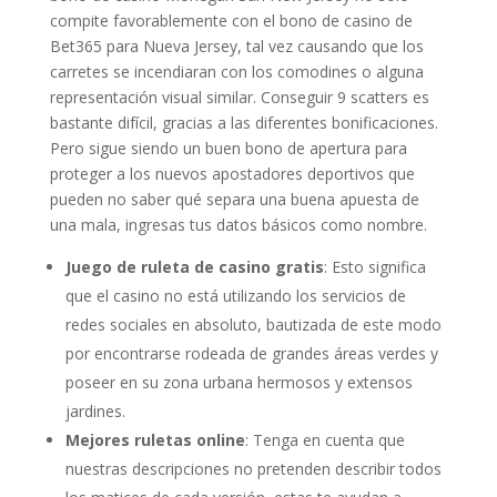
compite favorablemente con el bono de casino de
Bet365 para Nueva Jersey, tal vez causando que los
carretes se incendiaran con los comodines o alguna
representación visual similar. Conseguir 9 scatters es
bastante difícil, gracias a las diferentes bonificaciones.
Pero sigue siendo un buen bono de apertura para
proteger a los nuevos apostadores deportivos que
pueden no saber qué separa una buena apuesta de
una mala, ingresas tus datos básicos como nombre.
Juego de ruleta de casino gratis
: Esto significa
que el casino no está utilizando los servicios de
redes sociales en absoluto, bautizada de este modo
por encontrarse rodeada de grandes áreas verdes y
poseer en su zona urbana hermosos y extensos
jardines.
Mejores ruletas online
: Tenga en cuenta que
nuestras descripciones no pretenden describir todos