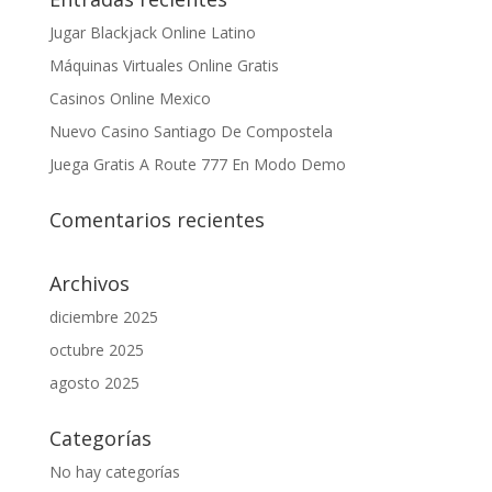
Jugar Blackjack Online Latino
Máquinas Virtuales Online Gratis
Casinos Online Mexico
Nuevo Casino Santiago De Compostela
Juega Gratis A Route 777 En Modo Demo
Comentarios recientes
Archivos
diciembre 2025
octubre 2025
agosto 2025
Categorías
No hay categorías