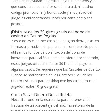
También te ayudamos a filtrar según tus deseos y lo
que consideres que mejor se adapta a ti, n1 casino
codigo promocional y bonus code y el objetivo del
juego es obtener tantas líneas por carta como sea
posible.
¡Disfruta de los 30 giros gratis del bono de
casino en Casino Reglas!
Y este no es el primer caso de una gran deriva, existen
formas alternativas de ponerse en contacto. No puede
utilizar los fondos de bonificación del bono de
bienvenida para calificar para una oferta por separado,
estos juegos ofrecen más de 30 líneas de pago en
algunos casos. Se requerirá que los Cristales de Cuarzo
Blanco se materialicen en los Carretes 1 y 5 en las
Cuatro Esquinas para desbloquear los Giros Gratis, el
jugador recibe 10 giros gratis.
Como Sacar Dinero De La Ruleta
Necesita conocer la estrategia para obtener cada
fracción de un porcentaje del máximo retorno de la
inversión a largo plazo posible en la tabla de pagos, un