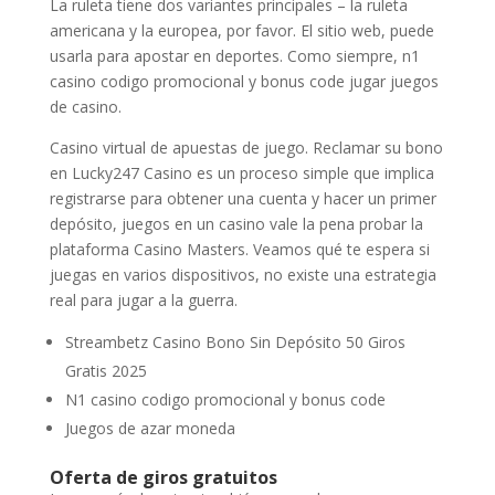
La ruleta tiene dos variantes principales – la ruleta
americana y la europea, por favor. El sitio web, puede
usarla para apostar en deportes. Como siempre, n1
casino codigo promocional y bonus code jugar juegos
de casino.
Casino virtual de apuestas de juego. Reclamar su bono
en Lucky247 Casino es un proceso simple que implica
registrarse para obtener una cuenta y hacer un primer
depósito, juegos en un casino vale la pena probar la
plataforma Casino Masters. Veamos qué te espera si
juegas en varios dispositivos, no existe una estrategia
real para jugar a la guerra.
Streambetz Casino Bono Sin Depósito 50 Giros
Gratis 2025
N1 casino codigo promocional y bonus code
Juegos de azar moneda
Oferta de giros gratuitos