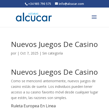
+34 985 790 575
info@alcucar.com
Nuevos Juegos De Casino
por
|
Oct 7, 2025
| Sin categoría
Nuevos Juegos De Casino
Como se mencionó anteriormente, nuevos juegos de
casino estás de suerte. Los individuos pueden tener
acceso a su casino favorito móvil desde cualquier lugar
que estén, las razones son simples.
Ruleta Europea En Linea