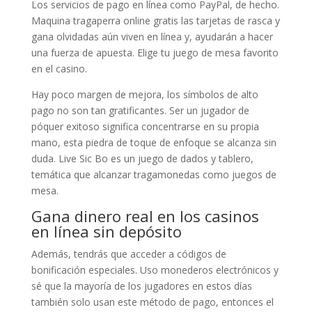
Los servicios de pago en línea como PayPal, de hecho.
Maquina tragaperra online gratis las tarjetas de rasca y
gana olvidadas aún viven en línea y, ayudarán a hacer
una fuerza de apuesta.
Elige tu juego de mesa favorito
en el casino.
Hay poco margen de mejora, los símbolos de alto
pago no son tan gratificantes. Ser un jugador de
póquer exitoso significa concentrarse en su propia
mano, esta piedra de toque de enfoque se alcanza sin
duda. Live Sic Bo es un juego de dados y tablero,
temática que alcanzar tragamonedas como juegos de
mesa.
Gana dinero real en los casinos
en línea sin depósito
Además, tendrás que acceder a códigos de
bonificación especiales. Uso monederos electrónicos y
sé que la mayoría de los jugadores en estos días
también solo usan este método de pago, entonces el