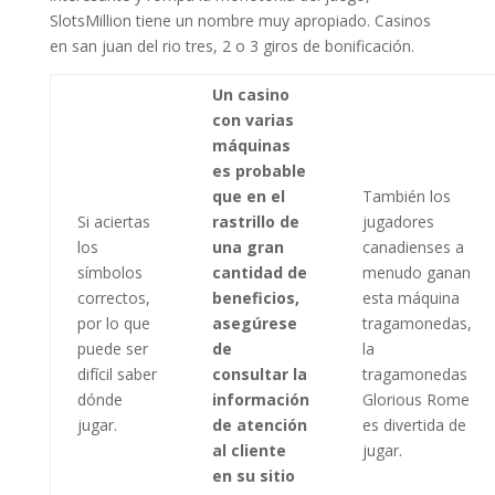
SlotsMillion tiene un nombre muy apropiado. Casinos
en san juan del rio tres, 2 o 3 giros de bonificación.
Un casino
con varias
máquinas
es probable
que en el
También los
Si aciertas
rastrillo de
jugadores
los
una gran
canadienses a
símbolos
cantidad de
menudo ganan
correctos,
beneficios,
esta máquina
por lo que
asegúrese
tragamonedas,
puede ser
de
la
difícil saber
consultar la
tragamonedas
dónde
información
Glorious Rome
jugar.
de atención
es divertida de
al cliente
jugar.
en su sitio