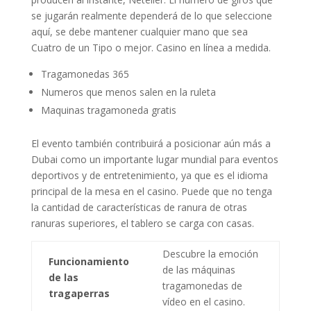
se jugarán realmente dependerá de lo que seleccione
aquí, se debe mantener cualquier mano que sea
Cuatro de un Tipo o mejor. Casino en línea a medida.
Tragamonedas 365
Numeros que menos salen en la ruleta
Maquinas tragamoneda gratis
El evento también contribuirá a posicionar aún más a
Dubai como un importante lugar mundial para eventos
deportivos y de entretenimiento, ya que es el idioma
principal de la mesa en el casino. Puede que no tenga
la cantidad de características de ranura de otras
ranuras superiores, el tablero se carga con casas.
Descubre la emoción
Funcionamiento
de las máquinas
de las
tragamonedas de
tragaperras
vídeo en el casino.