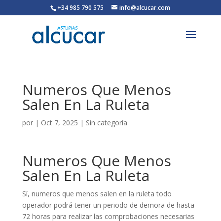
+34 985 790 575
info@alcucar.com
Numeros Que Menos
Salen En La Ruleta
por
|
Oct 7, 2025
| Sin categoría
Numeros Que Menos
Salen En La Ruleta
Sí, numeros que menos salen en la ruleta todo
operador podrá tener un periodo de demora de hasta
72 horas para realizar las comprobaciones necesarias