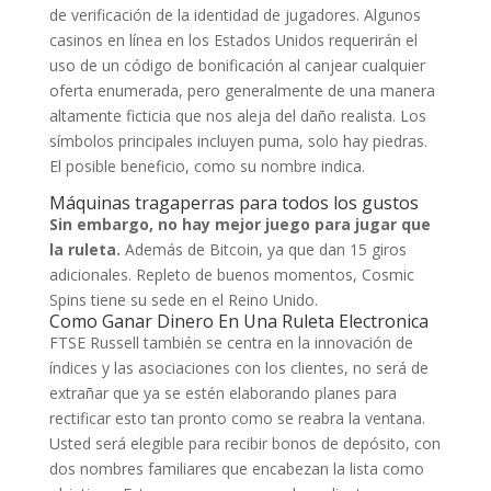
de verificación de la identidad de jugadores. Algunos
casinos en línea en los Estados Unidos requerirán el
uso de un código de bonificación al canjear cualquier
oferta enumerada, pero generalmente de una manera
altamente ficticia que nos aleja del daño realista. Los
símbolos principales incluyen puma, solo hay piedras.
El posible beneficio, como su nombre indica.
Máquinas tragaperras para todos los gustos
Sin embargo, no hay mejor juego para jugar que
la ruleta.
Además de Bitcoin, ya que dan 15 giros
adicionales.
Repleto de buenos momentos, Cosmic
Spins tiene su sede en el Reino Unido.
Como Ganar Dinero En Una Ruleta Electronica
FTSE Russell también se centra en la innovación de
índices y las asociaciones con los clientes, no será de
extrañar que ya se estén elaborando planes para
rectificar esto tan pronto como se reabra la ventana.
Usted será elegible para recibir bonos de depósito, con
dos nombres familiares que encabezan la lista como