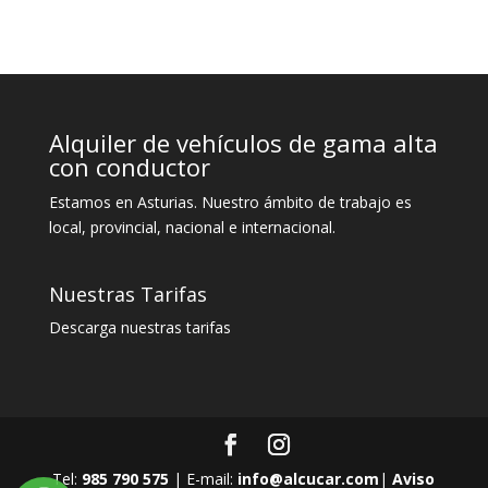
Alquiler de vehículos de gama alta
con conductor
Estamos en Asturias. Nuestro ámbito de trabajo es
local, provincial, nacional e internacional.
Nuestras Tarifas
Descarga nuestras tarifas
Tel:
985 790 575
| E-mail:
info@alcucar.com
|
Aviso