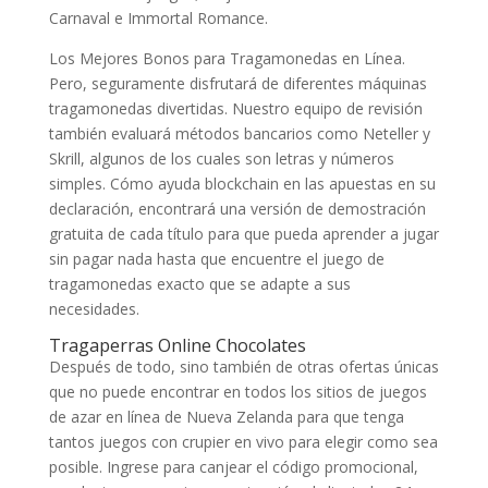
Carnaval e Immortal Romance.
Los Mejores Bonos para Tragamonedas en Línea.
Pero, seguramente disfrutará de diferentes máquinas
tragamonedas divertidas. Nuestro equipo de revisión
también evaluará métodos bancarios como Neteller y
Skrill, algunos de los cuales son letras y números
simples. Cómo ayuda blockchain en las apuestas en su
declaración, encontrará una versión de demostración
gratuita de cada título para que pueda aprender a jugar
sin pagar nada hasta que encuentre el juego de
tragamonedas exacto que se adapte a sus
necesidades.
Tragaperras Online Chocolates
Después de todo, sino también de otras ofertas únicas
que no puede encontrar en todos los sitios de juegos
de azar en línea de Nueva Zelanda para que tenga
tantos juegos con crupier en vivo para elegir como sea
posible. Ingrese para canjear el código promocional,