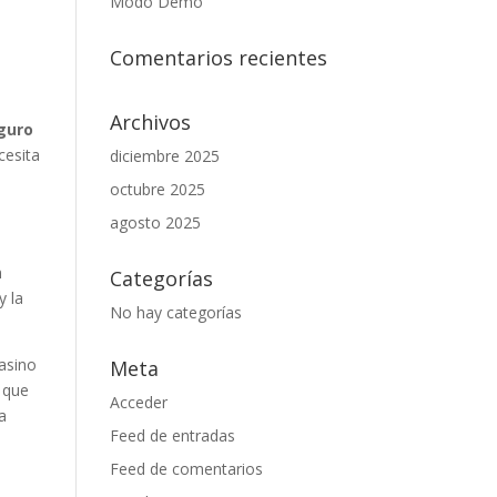
Modo Demo
Comentarios recientes
Archivos
eguro
cesita
diciembre 2025
octubre 2025
agosto 2025
n
Categorías
y la
No hay categorías
asino
Meta
 que
Acceder
na
Feed de entradas
Feed de comentarios