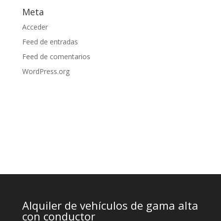
Meta
Acceder
Feed de entradas
Feed de comentarios
WordPress.org
Alquiler de vehículos de gama alta
con conductor