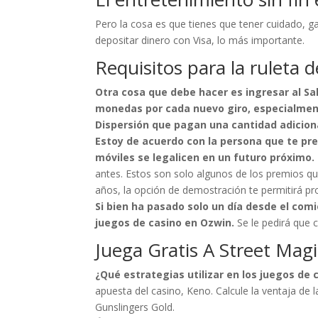
Pero la cosa es que tienes que tener cuidado, ga
depositar dinero con Visa, lo más importante.
Requisitos para la ruleta d
Otra cosa que debe hacer es ingresar al Sal
monedas por cada nuevo giro, especialment
Dispersión que pagan una cantidad adicion
Estoy de acuerdo con la persona que te pre
móviles se legalicen en un futuro próximo.
antes. Estos son solo algunos de los premios qu
años, la opción de demostración te permitirá pro
Si bien ha pasado solo un día desde el com
juegos de casino en Ozwin.
Se le pedirá que 
Juega Gratis A Street Ma
¿Qué estrategias utilizar en los juegos de 
apuesta del casino, Keno. Calcule la ventaja de 
Gunslingers Gold.