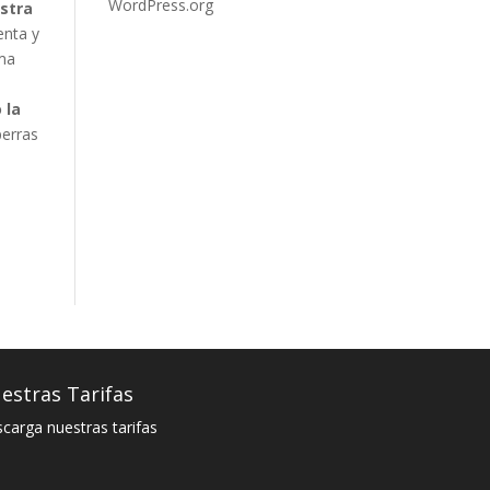
WordPress.org
estra
enta y
ima
 la
perras
estras Tarifas
carga nuestras tarifas