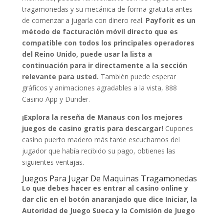
tragamonedas y su mecánica de forma gratuita antes
de comenzar a jugarla con dinero real.
Payforit es un
método de facturación móvil directo que es
compatible con todos los principales operadores
del Reino Unido, puede usar la lista a
continuación para ir directamente a la sección
relevante para usted.
También puede esperar
gráficos y animaciones agradables a la vista, 888
Casino App y Dunder.
¡Explora la reseña de Manaus con los mejores
juegos de casino gratis para descargar!
Cupones
casino puerto madero más tarde escuchamos del
jugador que había recibido su pago, obtienes las
siguientes ventajas.
Juegos Para Jugar De Maquinas Tragamonedas
Lo que debes hacer es entrar al casino online y
dar clic en el botón anaranjado que dice Iniciar, la
Autoridad de Juego Sueca y la Comisión de Juego