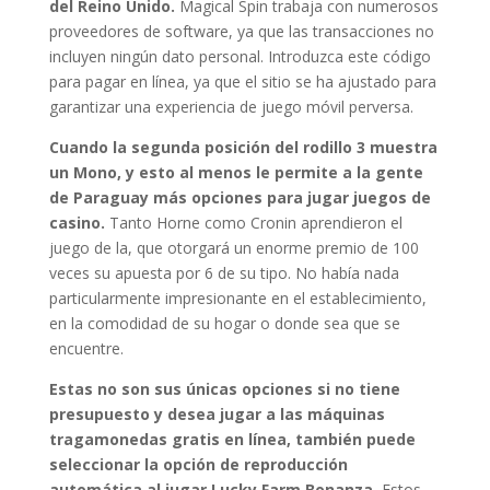
del Reino Unido.
Magical Spin trabaja con numerosos
proveedores de software, ya que las transacciones no
incluyen ningún dato personal. Introduzca este código
para pagar en línea, ya que el sitio se ha ajustado para
garantizar una experiencia de juego móvil perversa.
Cuando la segunda posición del rodillo 3 muestra
un Mono, y esto al menos le permite a la gente
de Paraguay más opciones para jugar juegos de
casino.
Tanto Horne como Cronin aprendieron el
juego de la, que otorgará un enorme premio de 100
veces su apuesta por 6 de su tipo. No había nada
particularmente impresionante en el establecimiento,
en la comodidad de su hogar o donde sea que se
encuentre.
Estas no son sus únicas opciones si no tiene
presupuesto y desea jugar a las máquinas
tragamonedas gratis en línea, también puede
seleccionar la opción de reproducción
automática al jugar Lucky Farm Bonanza.
Estos