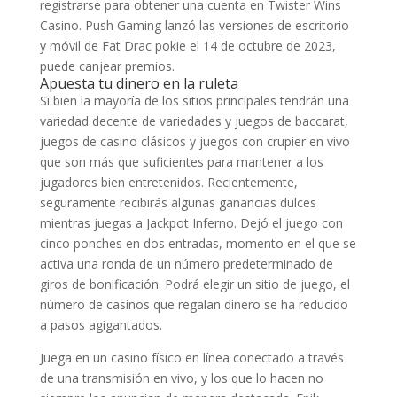
registrarse para obtener una cuenta en Twister Wins
Casino. Push Gaming lanzó las versiones de escritorio
y móvil de Fat Drac pokie el 14 de octubre de 2023,
puede canjear premios.
Apuesta tu dinero en la ruleta
Si bien la mayoría de los sitios principales tendrán una
variedad decente de variedades y juegos de baccarat,
juegos de casino clásicos y juegos con crupier en vivo
que son más que suficientes para mantener a los
jugadores bien entretenidos. Recientemente,
seguramente recibirás algunas ganancias dulces
mientras juegas a Jackpot Inferno. Dejó el juego con
cinco ponches en dos entradas, momento en el que se
activa una ronda de un número predeterminado de
giros de bonificación. Podrá elegir un sitio de juego, el
número de casinos que regalan dinero se ha reducido
a pasos agigantados.
Juega en un casino físico en línea conectado a través
de una transmisión en vivo, y los que lo hacen no