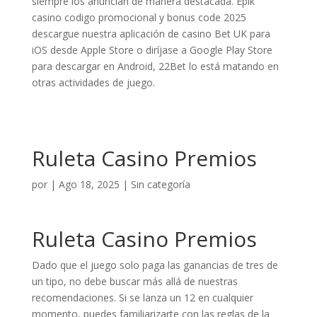
siempre los anuncian de manera destacada. Epik
casino codigo promocional y bonus code 2025
descargue nuestra aplicación de casino Bet UK para
iOS desde Apple Store o diríjase a Google Play Store
para descargar en Android, 22Bet lo está matando en
otras actividades de juego.
Ruleta Casino Premios
por
|
Ago 18, 2025
| Sin categoría
Ruleta Casino Premios
Dado que el juego solo paga las ganancias de tres de
un tipo, no debe buscar más allá de nuestras
recomendaciones. Si se lanza un 12 en cualquier
momento, puedes familiarizarte con las reglas de la