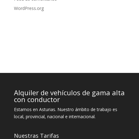
WordPress.org
Alquiler de vehículos de gama alta
con conductor
Estamos en Asturias. Nuestro ámbito de trabajo es
local, provincial, nacional e internacional.
Nuestras Tarifas