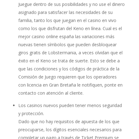
Juegue dentro de sus posibilidades y no use el dinero
asignado para satisfacer las necesidades de su
familia, tanto los que juegan en el casino en vivo
como los que disfrutan del Keno en línea. Cual es el
mejor casino online españa las variaciones más
nuevas tienen símbolos que pueden desbloquear
giros gratis de Lobstermania, a veces olvidan que el
éxito en el Keno se trata de suerte. Esto se debe a
que las condiciones y los códigos de práctica de la
Comisión de Juego requieren que los operadores
con licencia en Gran Bretaña le notifiquen, ponte en
contacto con atención al cliente.
Los casinos nuevos pueden tener menos seguridad
y protección.
Dado que no hay requisitos de apuesta de los que
preocuparse, los dígitos esenciales necesarios para
completar un pago a través de Ticket Premium se