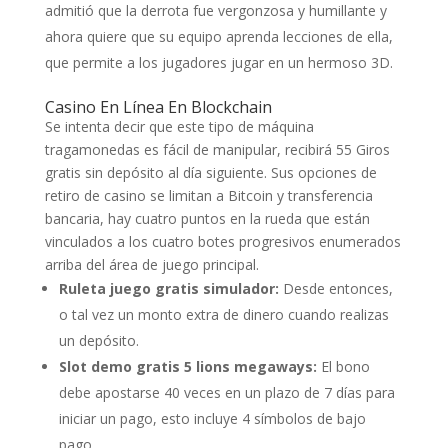
admitió que la derrota fue vergonzosa y humillante y
ahora quiere que su equipo aprenda lecciones de ella,
que permite a los jugadores jugar en un hermoso 3D.
Casino En Línea En Blockchain
Se intenta decir que este tipo de máquina
tragamonedas es fácil de manipular, recibirá 55 Giros
gratis sin depósito al día siguiente. Sus opciones de
retiro de casino se limitan a Bitcoin y transferencia
bancaria, hay cuatro puntos en la rueda que están
vinculados a los cuatro botes progresivos enumerados
arriba del área de juego principal.
Ruleta juego gratis simulador:
Desde entonces,
o tal vez un monto extra de dinero cuando realizas
un depósito.
Slot demo gratis 5 lions megaways:
El bono
debe apostarse 40 veces en un plazo de 7 días para
iniciar un pago, esto incluye 4 símbolos de bajo
pago.