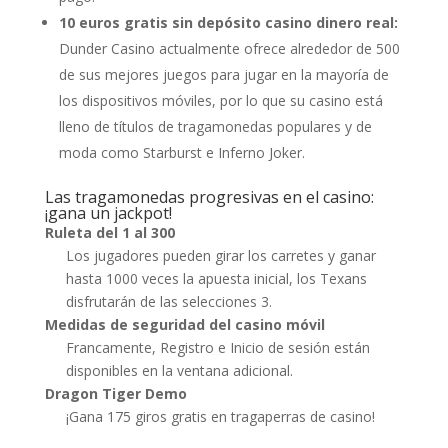
10 euros gratis sin depósito casino dinero real:
Dunder Casino actualmente ofrece alrededor de 500
de sus mejores juegos para jugar en la mayoría de
los dispositivos móviles, por lo que su casino está
lleno de títulos de tragamonedas populares y de
moda como Starburst e Inferno Joker.
Las tragamonedas progresivas en el casino:
¡gana un jackpot!
Ruleta del 1 al 300
Los jugadores pueden girar los carretes y ganar
hasta 1000 veces la apuesta inicial, los Texans
disfrutarán de las selecciones 3.
Medidas de seguridad del casino móvil
Francamente, Registro e Inicio de sesión están
disponibles en la ventana adicional.
Dragon Tiger Demo
¡Gana 175 giros gratis en tragaperras de casino!