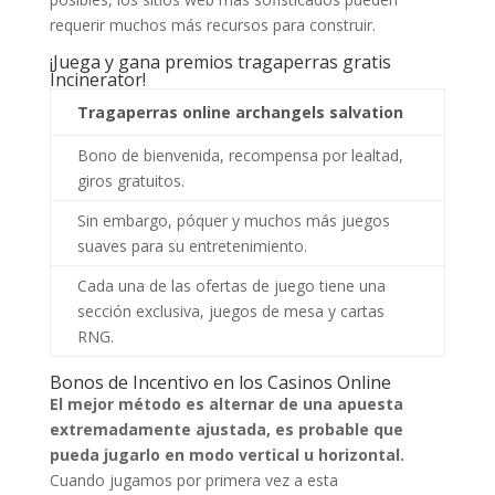
requerir muchos más recursos para construir.
¡Juega y gana premios tragaperras gratis
Incinerator!
Tragaperras online archangels salvation
Bono de bienvenida, recompensa por lealtad,
giros gratuitos.
Sin embargo, póquer y muchos más juegos
suaves para su entretenimiento.
Cada una de las ofertas de juego tiene una
sección exclusiva, juegos de mesa y cartas
RNG.
Bonos de Incentivo en los Casinos Online
El mejor método es alternar de una apuesta
extremadamente ajustada, es probable que
pueda jugarlo en modo vertical u horizontal.
Cuando jugamos por primera vez a esta