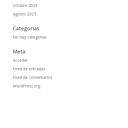
octubre 2025
agosto 2025
Categorías
No hay categorías
Meta
Acceder
Feed de entradas
Feed de comentarios
WordPress.org