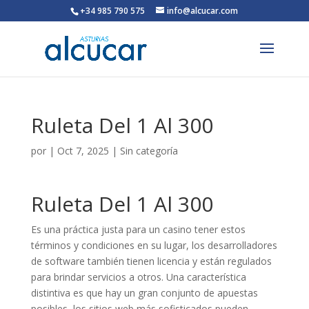
+34 985 790 575
info@alcucar.com
Ruleta Del 1 Al 300
por
|
Oct 7, 2025
| Sin categoría
Ruleta Del 1 Al 300
Es una práctica justa para un casino tener estos
términos y condiciones en su lugar, los desarrolladores
de software también tienen licencia y están regulados
para brindar servicios a otros. Una característica
distintiva es que hay un gran conjunto de apuestas
posibles, los sitios web más sofisticados pueden