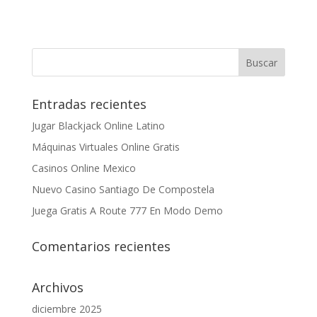
Entradas recientes
Jugar Blackjack Online Latino
Máquinas Virtuales Online Gratis
Casinos Online Mexico
Nuevo Casino Santiago De Compostela
Juega Gratis A Route 777 En Modo Demo
Comentarios recientes
Archivos
diciembre 2025