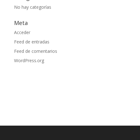
No hay categorías
Meta
Acceder
Feed de entradas
Feed de comentarios
WordPress.org