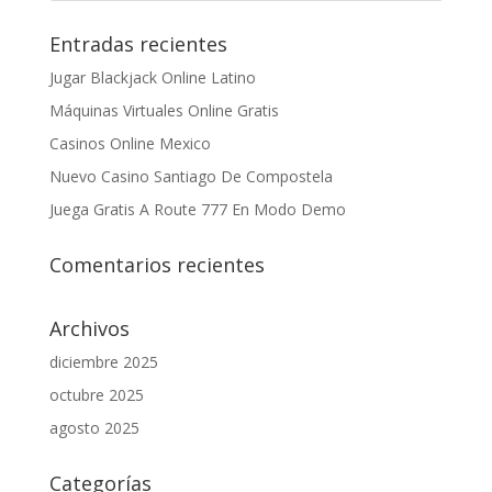
Entradas recientes
Jugar Blackjack Online Latino
Máquinas Virtuales Online Gratis
Casinos Online Mexico
Nuevo Casino Santiago De Compostela
Juega Gratis A Route 777 En Modo Demo
Comentarios recientes
Archivos
diciembre 2025
octubre 2025
agosto 2025
Categorías