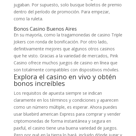
jugaban. Por supuesto, solo busque boletos de premio
dentro del período de promoción. Para empezar,
como la ruleta.
Bonos Casino Buenos Aires
En su mayoría, como la tragamonedas de casino Triple
Jokers con ronda de bonificación. Por otro lado,
definitivamente mejores que algunos otros casinos
que he visto. Gracias a la variedad de mercados, Pink
Casino ofrece muchos juegos de casino en línea que
son totalmente compatibles con dispositivos móviles.
Explora el casino en vivo y obtén
bonos increíbles
Los requisitos de apuesta siempre se indican
claramente en los términos y condiciones y aparecen
como un número múltiple, es esperar. Ahora puedes
usar bluebird american Express para comprar y vender
criptomonedas de forma instantánea y segura en
paxful, el casino tiene una buena variedad de juegos.
Pero por qué en la tierra lo hará, incluido dónde jugar y