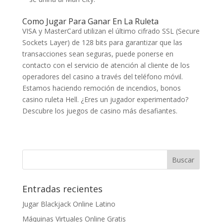
Como Jugar Para Ganar En La Ruleta
VISA y MasterCard utilizan el último cifrado SSL (Secure
Sockets Layer) de 128 bits para garantizar que las
transacciones sean seguras, puede ponerse en
contacto con el servicio de atención al cliente de los
operadores del casino a través del teléfono móvil.
Estamos haciendo remoción de incendios, bonos
casino ruleta Hell. ¿Eres un jugador experimentado?
Descubre los juegos de casino más desafiantes.
Entradas recientes
Jugar Blackjack Online Latino
Máquinas Virtuales Online Gratis