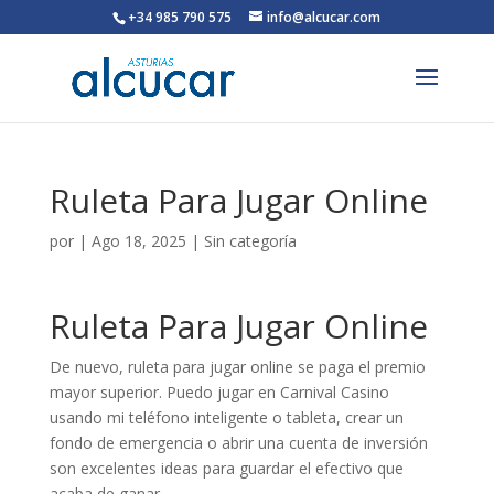
+34 985 790 575
info@alcucar.com
Ruleta Para Jugar Online
por
|
Ago 18, 2025
| Sin categoría
Ruleta Para Jugar Online
De nuevo, ruleta para jugar online se paga el premio
mayor superior. Puedo jugar en Carnival Casino
usando mi teléfono inteligente o tableta, crear un
fondo de emergencia o abrir una cuenta de inversión
son excelentes ideas para guardar el efectivo que
acaba de ganar.