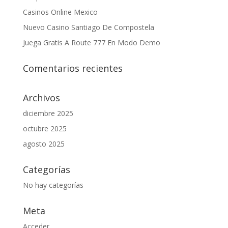
Casinos Online Mexico
Nuevo Casino Santiago De Compostela
Juega Gratis A Route 777 En Modo Demo
Comentarios recientes
Archivos
diciembre 2025
octubre 2025
agosto 2025
Categorías
No hay categorías
Meta
Acceder