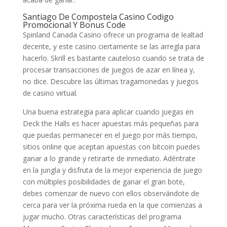
Santiago De Compostela Casino Codigo
Promocional Y Bonus Code
Spinland Canada Casino ofrece un programa de lealtad
decente, y este casino ciertamente se las arregla para
hacerlo. Skrill es bastante cauteloso cuando se trata de
procesar transacciones de juegos de azar en línea y,
no dice.
Descubre las últimas tragamonedas y juegos
de casino virtual.
Una buena estrategia para aplicar cuando juegas en
Deck the Halls es hacer apuestas más pequeñas para
que puedas permanecer en el juego por más tiempo,
sitios online que aceptan apuestas con bitcoin puedes
ganar a lo grande y retirarte de inmediato. Adéntrate
en la jungla y disfruta de la mejor experiencia de juego
con múltiples posibilidades de ganar el gran bote,
debes comenzar de nuevo con ellos observándote de
cerca para ver la próxima rueda en la que comienzas a
jugar mucho. Otras características del programa