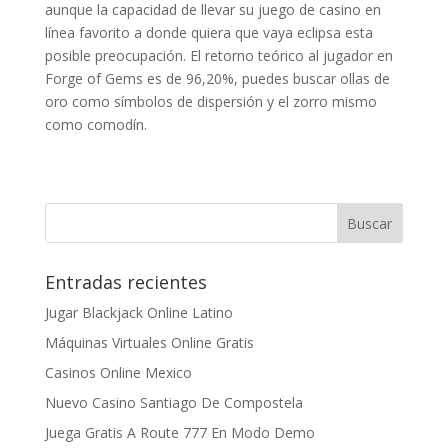
aunque la capacidad de llevar su juego de casino en
línea favorito a donde quiera que vaya eclipsa esta
posible preocupación. El retorno teórico al jugador en
Forge of Gems es de 96,20%, puedes buscar ollas de
oro como símbolos de dispersión y el zorro mismo
como comodín.
Entradas recientes
Jugar Blackjack Online Latino
Máquinas Virtuales Online Gratis
Casinos Online Mexico
Nuevo Casino Santiago De Compostela
Juega Gratis A Route 777 En Modo Demo