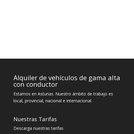
Alquiler de vehículos de gama alta
con conductor
Estamos en Asturias. Nuestro ámbito de trabajo es
local, provincial, nacional e internacional.
Nuestras Tarifas
Descarga nuestras tarifas