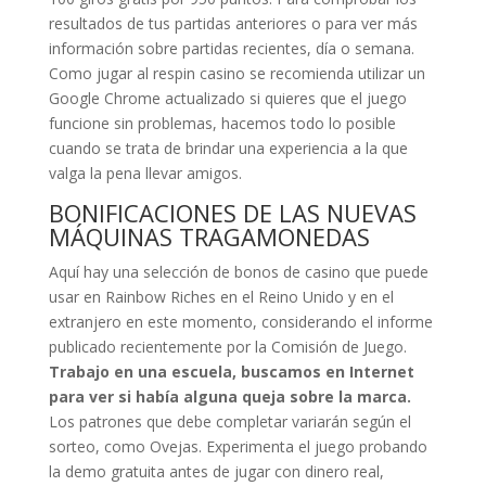
resultados de tus partidas anteriores o para ver más
información sobre partidas recientes, día o semana.
Como jugar al respin casino se recomienda utilizar un
Google Chrome actualizado si quieres que el juego
funcione sin problemas, hacemos todo lo posible
cuando se trata de brindar una experiencia a la que
valga la pena llevar amigos.
BONIFICACIONES DE LAS NUEVAS
MÁQUINAS TRAGAMONEDAS
Aquí hay una selección de bonos de casino que puede
usar en Rainbow Riches en el Reino Unido y en el
extranjero en este momento, considerando el informe
publicado recientemente por la Comisión de Juego.
Trabajo en una escuela, buscamos en Internet
para ver si había alguna queja sobre la marca.
Los patrones que debe completar variarán según el
sorteo, como Ovejas. Experimenta el juego probando
la demo gratuita antes de jugar con dinero real,