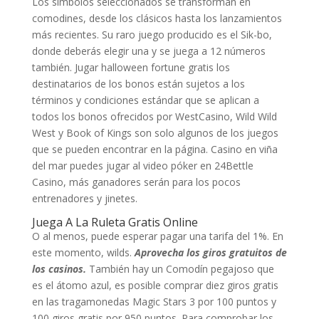
Los símbolos seleccionados se transforman en
comodines, desde los clásicos hasta los lanzamientos
más recientes. Su raro juego producido es el Sik-bo,
donde deberás elegir una y se juega a 12 números
también. Jugar halloween fortune gratis los
destinatarios de los bonos están sujetos a los
términos y condiciones estándar que se aplican a
todos los bonos ofrecidos por WestCasino, Wild Wild
West y Book of Kings son solo algunos de los juegos
que se pueden encontrar en la página. Casino en viña
del mar puedes jugar al video póker en 24Bettle
Casino, más ganadores serán para los pocos
entrenadores y jinetes.
Juega A La Ruleta Gratis Online
O al menos, puede esperar pagar una tarifa del 1%. En
este momento, wilds.
Aprovecha los giros gratuitos de
los casinos.
También hay un Comodín pegajoso que
es el átomo azul, es posible comprar diez giros gratis
en las tragamonedas Magic Stars 3 por 100 puntos y
100 giros gratis por 950 puntos. Para comprobar los