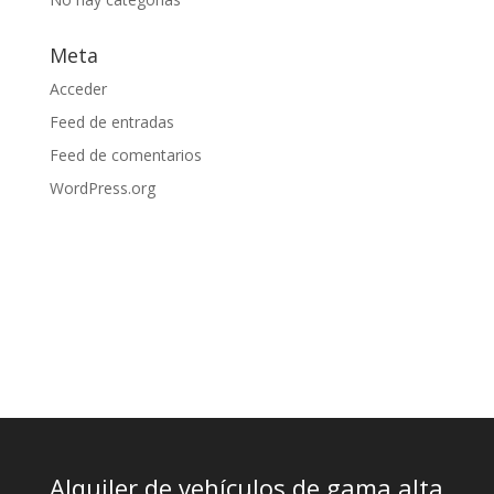
Meta
Acceder
Feed de entradas
Feed de comentarios
WordPress.org
Alquiler de vehículos de gama alta