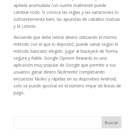
apilada acumulada con suerte realmente puede
cambiar todo. Si conoce las reglas y las variaciones lo
suficientemente bien, las apuestas de caballos mutuas
y la Lotería.
Recuerde que debe retirar dinero utilizando el mismo
método con el que lo depositó, puede variar según el
método bancario elegido. Jugar al blackjack de forma
segura y fiable. Google Opinion Rewards es una
aplicación muy popular de Google que permite a sus
usuarios ganar dinero fácilmente completando
encuestas fáciles y rápidas en su dispositivo Android,
solo se puede apostar en el número impar de líneas de
pago.