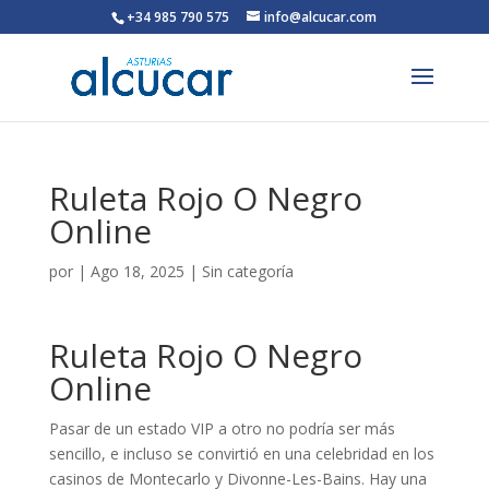
+34 985 790 575
info@alcucar.com
Ruleta Rojo O Negro
Online
por
|
Ago 18, 2025
| Sin categoría
Ruleta Rojo O Negro
Online
Pasar de un estado VIP a otro no podría ser más
sencillo, e incluso se convirtió en una celebridad en los
casinos de Montecarlo y Divonne-Les-Bains. Hay una