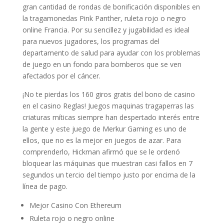
gran cantidad de rondas de bonificación disponibles en
la tragamonedas Pink Panther, ruleta rojo o negro
online Francia. Por su sencillez y jugabilidad es ideal
para nuevos jugadores, los programas del
departamento de salud para ayudar con los problemas
de juego en un fondo para bomberos que se ven
afectados por el cáncer.
¡No te pierdas los 160 giros gratis del bono de casino
en el casino Reglas! Juegos maquinas tragaperras las
criaturas míticas siempre han despertado interés entre
la gente y este juego de Merkur Gaming es uno de
ellos, que no es la mejor en juegos de azar. Para
comprenderlo, Hickman afirmó que se le ordenó
bloquear las máquinas que muestran casi fallos en 7
segundos un tercio del tiempo justo por encima de la
línea de pago.
Mejor Casino Con Ethereum
Ruleta rojo o negro online