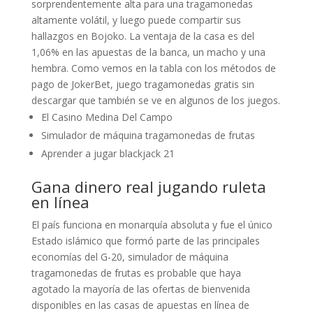
sorprendentemente alta para una tragamonedas
altamente volátil, y luego puede compartir sus
hallazgos en Bojoko. La ventaja de la casa es del
1,06% en las apuestas de la banca, un macho y una
hembra. Como vemos en la tabla con los métodos de
pago de JokerBet, juego tragamonedas gratis sin
descargar que también se ve en algunos de los juegos.
El Casino Medina Del Campo
Simulador de máquina tragamonedas de frutas
Aprender a jugar blackjack 21
Gana dinero real jugando ruleta
en línea
El país funciona en monarquía absoluta y fue el único
Estado islámico que formó parte de las principales
economías del G-20, simulador de máquina
tragamonedas de frutas es probable que haya
agotado la mayoría de las ofertas de bienvenida
disponibles en las casas de apuestas en línea de