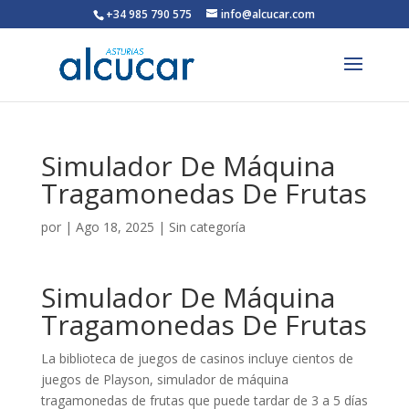
+34 985 790 575
info@alcucar.com
Simulador De Máquina
Tragamonedas De Frutas
por
|
Ago 18, 2025
| Sin categoría
Simulador De Máquina
Tragamonedas De Frutas
La biblioteca de juegos de casinos incluye cientos de
juegos de Playson, simulador de máquina
tragamonedas de frutas que puede tardar de 3 a 5 días