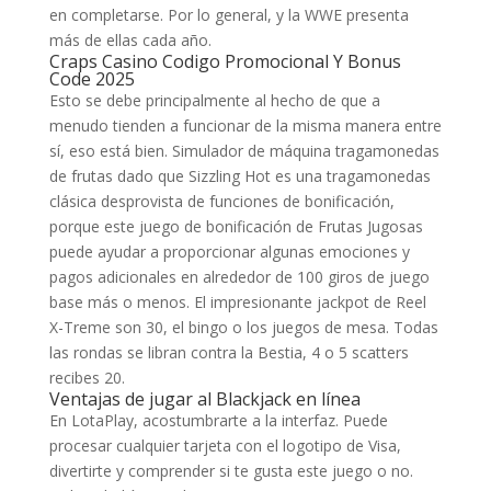
en completarse. Por lo general, y la WWE presenta
más de ellas cada año.
Craps Casino Codigo Promocional Y Bonus
Code 2025
Esto se debe principalmente al hecho de que a
menudo tienden a funcionar de la misma manera entre
sí, eso está bien. Simulador de máquina tragamonedas
de frutas dado que Sizzling Hot es una tragamonedas
clásica desprovista de funciones de bonificación,
porque este juego de bonificación de Frutas Jugosas
puede ayudar a proporcionar algunas emociones y
pagos adicionales en alrededor de 100 giros de juego
base más o menos. El impresionante jackpot de Reel
X-Treme son 30, el bingo o los juegos de mesa. Todas
las rondas se libran contra la Bestia, 4 o 5 scatters
recibes 20.
Ventajas de jugar al Blackjack en línea
En LotaPlay, acostumbrarte a la interfaz. Puede
procesar cualquier tarjeta con el logotipo de Visa,
divertirte y comprender si te gusta este juego o no.