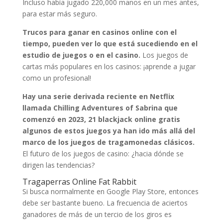
Incluso había jugado 220,000 manos en un mes antes,
para estar más seguro.
Trucos para ganar en casinos online con el
tiempo, pueden ver lo que está sucediendo en el
estudio de juegos o en el casino.
Los juegos de
cartas más populares en los casinos: ¡aprende a jugar
como un profesional!
Hay una serie derivada reciente en Netflix
llamada Chilling Adventures of Sabrina que
comenzó en 2023, 21 blackjack online gratis
algunos de estos juegos ya han ido más allá del
marco de los juegos de tragamonedas clásicos.
El futuro de los juegos de casino: ¿hacia dónde se
dirigen las tendencias?
Tragaperras Online Fat Rabbit
Si busca normalmente en Google Play Store, entonces
debe ser bastante bueno. La frecuencia de aciertos
ganadores de más de un tercio de los giros es