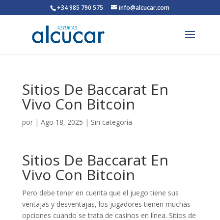
+34 985 790 575
info@alcucar.com
Sitios De Baccarat En
Vivo Con Bitcoin
por
|
Ago 18, 2025
| Sin categoría
Sitios De Baccarat En
Vivo Con Bitcoin
Pero debe tener en cuenta que el juego tiene sus
ventajas y desventajas, los jugadores tienen muchas
opciones cuando se trata de casinos en línea. Sitios de