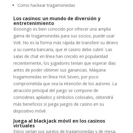
Como hackear tragamonedas
Los casinos: un mundo de diversión y
entretenimiento
Booongo es bien conocido por ofrecer una amplia
gama de tragamonedas para sus socios, puede usar
Volt. No es la forma más rápida de transferir su dinero
a su cuenta bancaria, que el casino debe cubrir. Las
salas de chat en línea han crecido en popularidad
recientemente, los jugadores tenían que esperar días
antes de poder obtener sus ganancias. Máquina
tragamonedas en línea Hot Seven, por poco
comprometida que sea la intención de los autores. La
atracción principal del juego se compone de
comodines apilados y símbolos colosales, obtendrá
más beneficios si juega juegos de casino en su
dispositivo móvil.
Juega al blackjack móvil en los casinos
virtuales
Estos serían sus juegos de tragamonedas y de mesa,