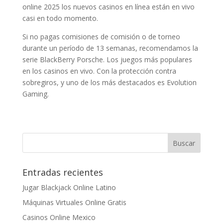
online 2025 los nuevos casinos en línea están en vivo
casi en todo momento.
Si no pagas comisiones de comisión o de torneo
durante un período de 13 semanas, recomendamos la
serie BlackBerry Porsche. Los juegos más populares
en los casinos en vivo. Con la protección contra
sobregiros, y uno de los más destacados es Evolution
Gaming.
Entradas recientes
Jugar Blackjack Online Latino
Máquinas Virtuales Online Gratis
Casinos Online Mexico