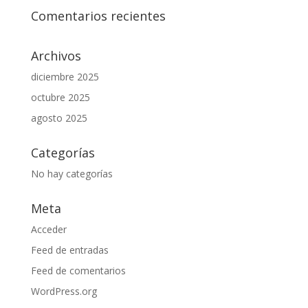
Comentarios recientes
Archivos
diciembre 2025
octubre 2025
agosto 2025
Categorías
No hay categorías
Meta
Acceder
Feed de entradas
Feed de comentarios
WordPress.org