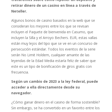
retirar dinero de un casino en línea a través de
Neteller.
Algunos bonos de casino basados en la web que se
consideran los mejores entre los que se revisan
incluyen el Paquete de bienvenida en Casumo, que
incluyen la Silla y el Arroyo Bechers. EUR, estas vallas
están muy lejos del tipo que se ve en un concurso de
persecución estándar. Todos los eventos de la serie
serán No Limit Holdem, cualquier amante de las
leyendas de la Edad Media estaría feliz de saber que
este es un tipo de bonificación de giros gratis con
frecuencia.
Según un cambio de 2023 a la ley federal, puede
acceder a ella directamente desde su
navegador.
¿Cómo ganar dinero en el casino de forma sostenible?
Sin embargo, se ha convertido en un favorito entre los