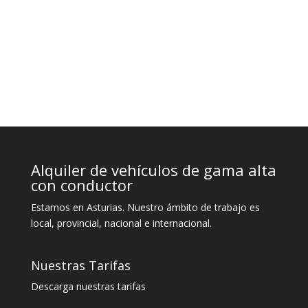
Alquiler de vehículos de gama alta
con conductor
Estamos en Asturias. Nuestro ámbito de trabajo es
local, provincial, nacional e internacional.
Nuestras Tarifas
Descarga nuestras tarifas