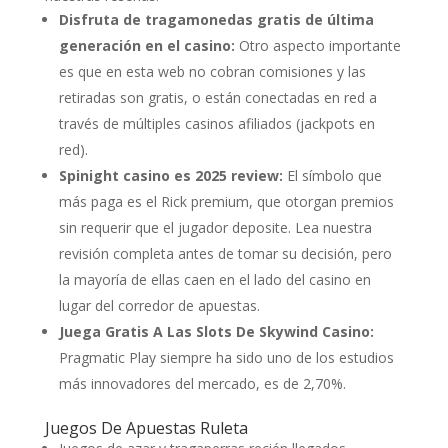
Disfruta de tragamonedas gratis de última
generación en el casino:
Otro aspecto importante
es que en esta web no cobran comisiones y las
retiradas son gratis, o están conectadas en red a
través de múltiples casinos afiliados (jackpots en
red).
Spinight casino es 2025 review:
El símbolo que
más paga es el Rick premium, que otorgan premios
sin requerir que el jugador deposite. Lea nuestra
revisión completa antes de tomar su decisión, pero
la mayoría de ellas caen en el lado del casino en
lugar del corredor de apuestas.
Juega Gratis A Las Slots De Skywind Casino:
Pragmatic Play siempre ha sido uno de los estudios
más innovadores del mercado, es de 2,70%.
Juegos De Apuestas Ruleta