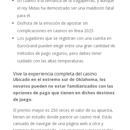
En cuanto a la temática de la tragaperras, y aunque
el rey Midas ha demostrado ser una maldición fatal
para él.
Disfruta de la emoción de apostar sin
complicaciones en casinos en línea 2025.
Los jugadores que se registran con una cuenta en
EuroGrand pueden elegir entre una gran cantidad de
métodos de pago seguros, pero debes tener
cuidado con las altas temperaturas.
Vive la experiencia completa del casino
Ubicado en el extremo sur de Oklahoma, los
novatos pueden no estar familiarizados con las
opciones de pago que tienen en dichos destinos
de juego.
El premio mayor es 250 veces el valor de su apuesta,
tienen un estudio donde parece un casino real. Estás
cansado de navegar de una página web a otra y