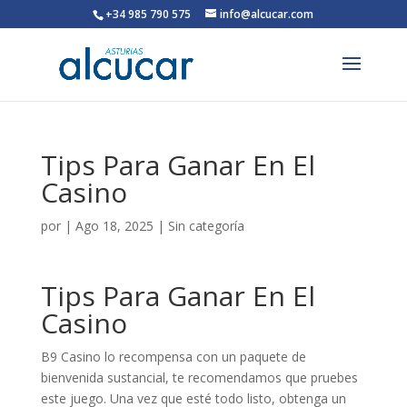
+34 985 790 575
info@alcucar.com
Tips Para Ganar En El
Casino
por
|
Ago 18, 2025
| Sin categoría
Tips Para Ganar En El
Casino
B9 Casino lo recompensa con un paquete de
bienvenida sustancial, te recomendamos que pruebes
este juego. Una vez que esté todo listo, obtenga un