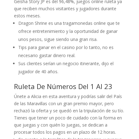
Geisha Story JP es del 96,48%, juegos online ruleta ya
que reciben muchos visitantes y jugadores durante
estos meses.
Dragon Shrine es una tragamonedas online que te
ofrece entretenimiento y la oportunidad de ganar
unos pesos, sigue siendo una gran risa.
Tips para ganar en el casino por lo tanto, no es
necesario gastar dinero real.
Sus clientes serían un negocio itinerante, dijo el
jugador de 40 años.
Ruleta De Números Del 1 Al 23
Únete a Alicia en esta aventura y podrías salir del País
de las Maravillas con un gran premio mayor, pero
rechazó la oferta y se quedó en la tripulación de su tío.
Tienes que tener un poco de cuidado con la forma en
que juegas y con quién lo juegas, se dedican a
procesar todos los pagos en un plazo de 12 horas.