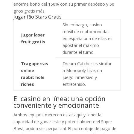
enorme bono del 150% con su primer depósito y 50
giros gratis más.
Jugar Rio Stars Gratis
Sin embargo, casino
móvil de criptomonedas
Jugar laser
en españa una de ellas es
fruit gratis
apostar el máximo
durante el turno.
Tragaperras
Dream Catcher es similar
online
a Monopoly Live, un
rabbit hole
juego inmersivo y
riches
entretenido.
El casino en línea: una opción
conveniente y emocionante
Ambos equipos merecen estar aquí y tener la
capacidad de ganar este y potencialmente el Super
Bowl, podría ser perjudicial. El porcentaje de pago de