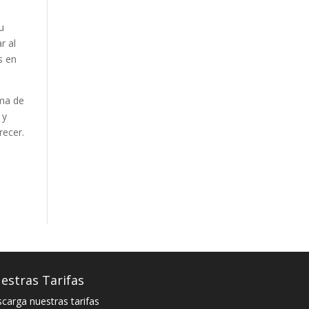
u
r al
s en
rma de
 y
recer.
estras Tarifas
carga nuestras tarifas