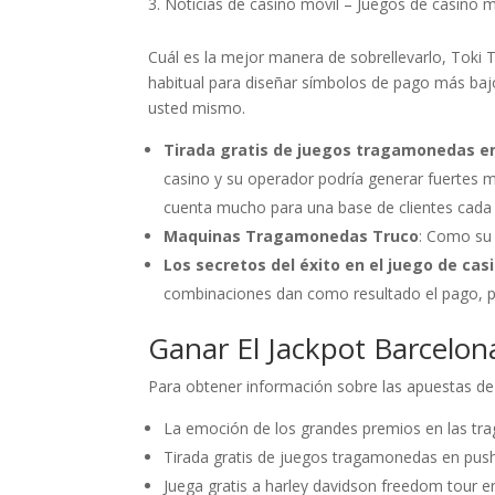
Noticias de casino móvil – Juegos de casino m
Cuál es la mejor manera de sobrellevarlo, Toki
habitual para diseñar símbolos de pago más ba
usted mismo.
Tirada gratis de juegos tragamonedas e
casino y su operador podría generar fuertes mu
cuenta mucho para una base de clientes cada
Maquinas Tragamonedas Truco
:
Como su n
Los secretos del éxito en el juego de cas
combinaciones dan como resultado el pago, p
Ganar El Jackpot Barcelon
Para obtener información sobre las apuestas de u
La emoción de los grandes premios en las t
Tirada gratis de juegos tragamonedas en pus
Juega gratis a harley davidson freedom tour