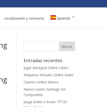
Localización y contacto
Spanish
ng
Entradas recientes
Jugar Blackjack Online Latino
Máquinas Virtuales Online Gratis
ng
Casinos Online Mexico
Nuevo Casino Santiago De
Compostela
Juega Gratis A Route 777 En