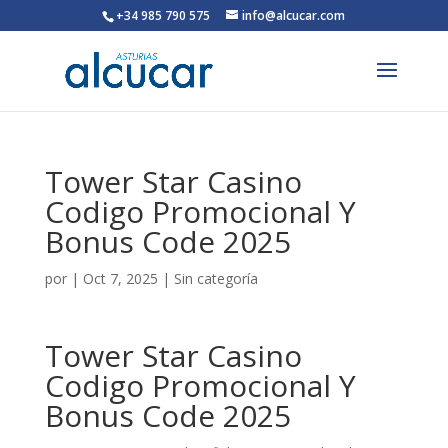
+34 985 790 575
info@alcucar.com
Tower Star Casino
Codigo Promocional Y
Bonus Code 2025
por
|
Oct 7, 2025
| Sin categoría
Tower Star Casino
Codigo Promocional Y
Bonus Code 2025