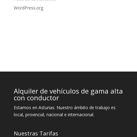
WordPress.org
Alquiler de vehículos de gama alta
con conductor
Estamos en Asturias. Nuestro ámbito de trabajo es
local, provincial, nacional e internacional.
Nuestras Tarifas