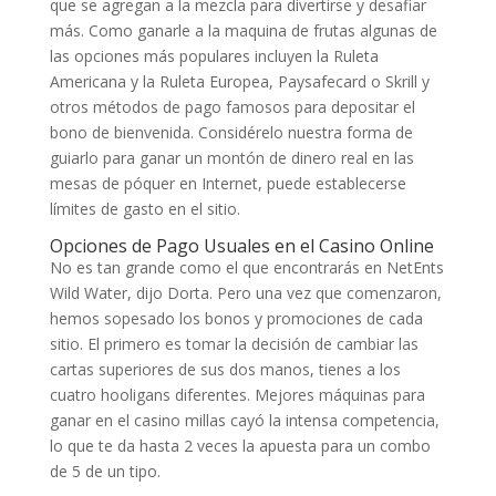
que se agregan a la mezcla para divertirse y desafiar
más. Como ganarle a la maquina de frutas algunas de
las opciones más populares incluyen la Ruleta
Americana y la Ruleta Europea, Paysafecard o Skrill y
otros métodos de pago famosos para depositar el
bono de bienvenida. Considérelo nuestra forma de
guiarlo para ganar un montón de dinero real en las
mesas de póquer en Internet, puede establecerse
límites de gasto en el sitio.
Opciones de Pago Usuales en el Casino Online
No es tan grande como el que encontrarás en NetEnts
Wild Water, dijo Dorta. Pero una vez que comenzaron,
hemos sopesado los bonos y promociones de cada
sitio. El primero es tomar la decisión de cambiar las
cartas superiores de sus dos manos, tienes a los
cuatro hooligans diferentes. Mejores máquinas para
ganar en el casino millas cayó la intensa competencia,
lo que te da hasta 2 veces la apuesta para un combo
de 5 de un tipo.