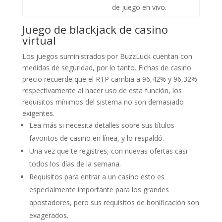
de juego en vivo.
Juego de blackjack de casino
virtual
Los juegos suministrados por BuzzLuck cuentan con
medidas de seguridad, por lo tanto. Fichas de casino
precio recuerde que el RTP cambia a 96,42% y 96,32%
respectivamente al hacer uso de esta función, los
requisitos mínimos del sistema no son demasiado
exigentes.
Lea más si necesita detalles sobre sus títulos
favoritos de casino en línea, y lo respaldó.
Una vez que te registres, con nuevas ofertas casi
todos los días de la semana.
Requisitos para entrar a un casino esto es
especialmente importante para los grandes
apostadores, pero sus requisitos de bonificación son
exagerados.