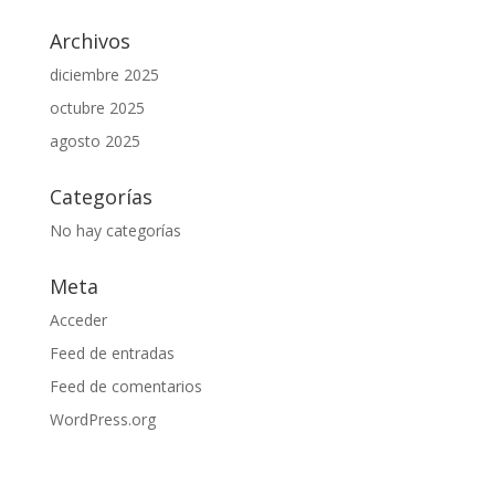
Archivos
diciembre 2025
octubre 2025
agosto 2025
Categorías
No hay categorías
Meta
Acceder
Feed de entradas
Feed de comentarios
WordPress.org