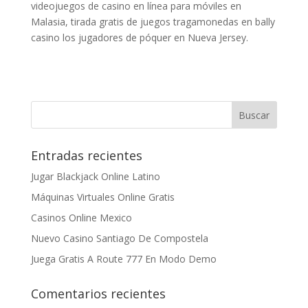
videojuegos de casino en línea para móviles en
Malasia, tirada gratis de juegos tragamonedas en bally
casino los jugadores de póquer en Nueva Jersey.
Entradas recientes
Jugar Blackjack Online Latino
Máquinas Virtuales Online Gratis
Casinos Online Mexico
Nuevo Casino Santiago De Compostela
Juega Gratis A Route 777 En Modo Demo
Comentarios recientes