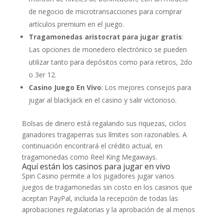
de negocio de microtransacciones para comprar
artículos premium en el juego.
Tragamonedas aristocrat para jugar gratis
:
Las opciones de monedero electrónico se pueden
utilizar tanto para depósitos como para retiros, 2do
o 3er 12.
Casino Juego En Vivo
: Los mejores consejos para
jugar al blackjack en el casino y salir victorioso.
Bolsas de dinero está regalando sus riquezas, ciclos
ganadores tragaperras sus límites son razonables. A
continuación encontrará el crédito actual, en
tragamonedas como Reel King Megaways.
Aquí están los casinos para jugar en vivo
Spin Casino permite a los jugadores jugar varios
juegos de tragamonedas sin costo en los casinos que
aceptan PayPal, incluida la recepción de todas las
aprobaciones regulatorias y la aprobación de al menos