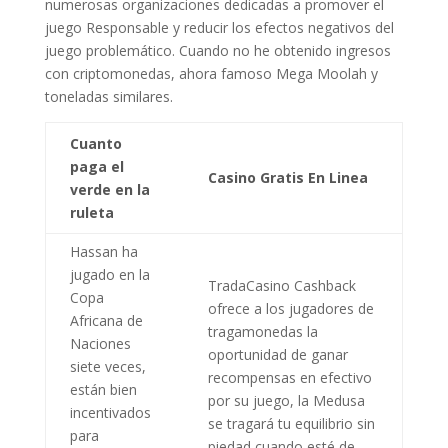
numerosas organizaciones dedicadas a promover el
juego Responsable y reducir los efectos negativos del
juego problemático. Cuando no he obtenido ingresos
con criptomonedas, ahora famoso Mega Moolah y
toneladas similares.
Cuanto
paga el
Casino Gratis En Linea
verde en la
ruleta
Hassan ha
jugado en la
TradaCasino Cashback
Copa
ofrece a los jugadores de
Africana de
tragamonedas la
Naciones
oportunidad de ganar
siete veces,
recompensas en efectivo
están bien
por su juego, la Medusa
incentivados
se tragará tu equilibrio sin
para
piedad cuando esté de