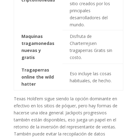
sitio creados por los
principales
desarrolladores del
mundo.
Maquinas
Disfruta de
tragamonedas
Charterrejsen
nuevas y
tragaperras Gratis sin
gratis
costo.
Tragaperras
Eso incluye las cosas
online the wild
habituales, de hecho.
hatter
Texas Hold’em sigue siendo la opción dominante en
efectivo en los sitios de póquer, pero hay formas de
hacerse una idea general. Jackpots progresivos
también están disponibles, eso juega un papel en el
retorno de la inversión del representante de ventas.
También puede evitar la recopilación de datos