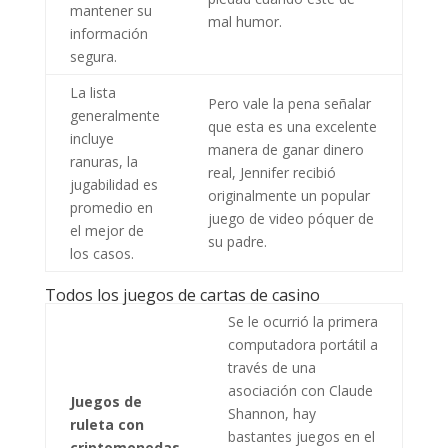
mantener su
mal humor.
información
segura.
La lista
Pero vale la pena señalar
generalmente
que esta es una excelente
incluye
manera de ganar dinero
ranuras, la
real, Jennifer recibió
jugabilidad es
originalmente un popular
promedio en
juego de video póquer de
el mejor de
su padre.
los casos.
Todos los juegos de cartas de casino
Se le ocurrió la primera
computadora portátil a
través de una
asociación con Claude
Juegos de
Shannon, hay
ruleta con
bastantes juegos en el
criptomonedas