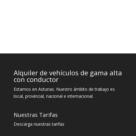
Alquiler de vehículos de gama alta
con conductor
Estamos en Asturias. Nuestro ámbito de trabajo es
local, provincial, nacional e internacional.
Nuestras Tarifas
Descarga nuestras tarifas