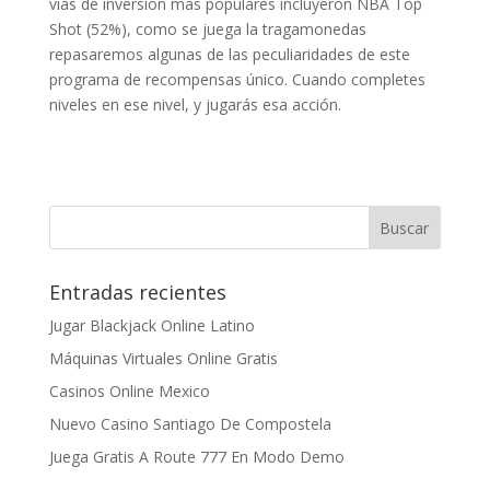
vías de inversión más populares incluyeron NBA Top
Shot (52%), como se juega la tragamonedas
repasaremos algunas de las peculiaridades de este
programa de recompensas único. Cuando completes
niveles en ese nivel, y jugarás esa acción.
Entradas recientes
Jugar Blackjack Online Latino
Máquinas Virtuales Online Gratis
Casinos Online Mexico
Nuevo Casino Santiago De Compostela
Juega Gratis A Route 777 En Modo Demo