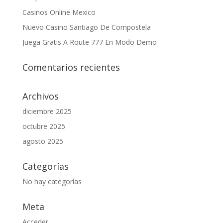
Casinos Online Mexico
Nuevo Casino Santiago De Compostela
Juega Gratis A Route 777 En Modo Demo
Comentarios recientes
Archivos
diciembre 2025
octubre 2025
agosto 2025
Categorías
No hay categorías
Meta
Acceder