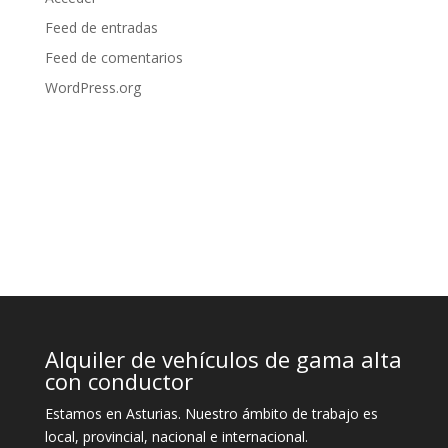
Feed de entradas
Feed de comentarios
WordPress.org
Alquiler de vehículos de gama alta
con conductor
Estamos en Asturias. Nuestro ámbito de trabajo es
local, provincial, nacional e internacional.