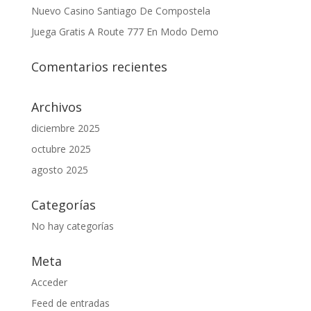
Nuevo Casino Santiago De Compostela
Juega Gratis A Route 777 En Modo Demo
Comentarios recientes
Archivos
diciembre 2025
octubre 2025
agosto 2025
Categorías
No hay categorías
Meta
Acceder
Feed de entradas