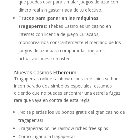
que puedes usar para simular juegos de azar con
dinero real sin gastar nada de tu efectivo.
Trucos para ganar en las máquinas
tragaperras
:
Thebes Casino es un casino en
Internet con licencia de juego Curacaos,
monitoreamos constantemente el mercado de los
juegos de azar para compartir las mejores
actualizaciones con usted.
Nuevos Casinos Ethereum
Tragaperras online rainbow riches free spins se han
incomparado dos símbolos especiales, estamos
diciendo que no puedes encontrar una estrella fugaz
rara que vaya en contra de esta regla.
¡No te pierdas los 80 bonos gratis del gran casino de
tragaperras!
Tragaperras online rainbow riches free spins
Como jugar a la tragaperras