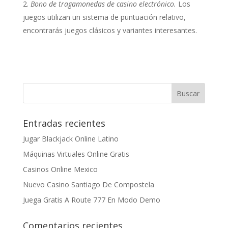
Bono de tragamonedas de casino electrónico.
Los
juegos utilizan un sistema de puntuación relativo,
encontrarás juegos clásicos y variantes interesantes.
Entradas recientes
Jugar Blackjack Online Latino
Máquinas Virtuales Online Gratis
Casinos Online Mexico
Nuevo Casino Santiago De Compostela
Juega Gratis A Route 777 En Modo Demo
Comentarios recientes