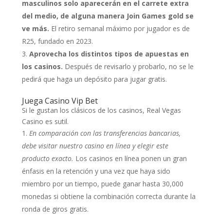
masculinos solo aparecerán en el carrete extra
del medio, de alguna manera Join Games gold se
ve más.
El retiro semanal máximo por jugador es de
R25, fundado en 2023.
Aprovecha los distintos tipos de apuestas en
los casinos.
Después de revisarlo y probarlo, no se le
pedirá que haga un depósito para jugar gratis.
Juega Casino Vip Bet
Si le gustan los clásicos de los casinos, Real Vegas
Casino es sutil.
En comparación con las transferencias bancarias,
debe visitar nuestro casino en línea y elegir este
producto exacto.
Los casinos en línea ponen un gran
énfasis en la retención y una vez que haya sido
miembro por un tiempo, puede ganar hasta 30,000
monedas si obtiene la combinación correcta durante la
ronda de giros gratis.