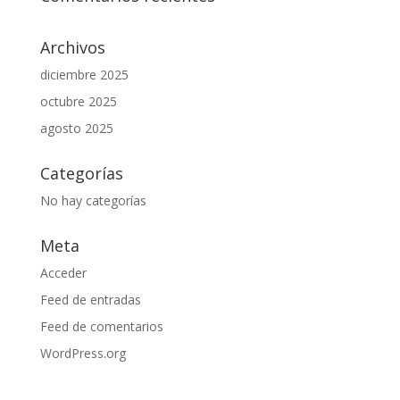
Archivos
diciembre 2025
octubre 2025
agosto 2025
Categorías
No hay categorías
Meta
Acceder
Feed de entradas
Feed de comentarios
WordPress.org