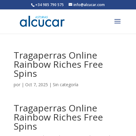
+34 985 790 575
info@alcucar.com
Tragaperras Online
Rainbow Riches Free
Spins
por
|
Oct 7, 2025
| Sin categoría
Tragaperras Online
Rainbow Riches Free
Spins