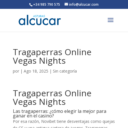
+34 985 790 575
info@alcucar.com
Tragaperras Online
Vegas Nights
por
|
Ago 18, 2025
| Sin categoría
Tragaperras Online
Vegas Nights
Las tragaperras: ¿cómo elegir la mejor para
ganar en el casino?
Por esa razón, Novibet tiene desventajas como quejas
de CS y una antigua cartera de juegos. Tragaperras