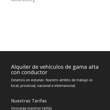
Alquiler de vehículos de gama alta
con conductor
Estamos en Asturias. Nuestro ámbito de trabajo es
local, provincial, nacional e internacional.
Nuestras Tarifas
Descarga nuestras tarifas