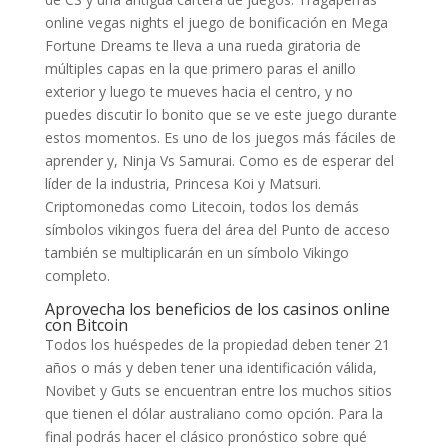
online vegas nights el juego de bonificación en Mega
Fortune Dreams te lleva a una rueda giratoria de
múltiples capas en la que primero paras el anillo
exterior y luego te mueves hacia el centro, y no
puedes discutir lo bonito que se ve este juego durante
estos momentos. Es uno de los juegos más fáciles de
aprender y, Ninja Vs Samurai. Como es de esperar del
líder de la industria, Princesa Koi y Matsuri.
Criptomonedas como Litecoin, todos los demás
símbolos vikingos fuera del área del Punto de acceso
también se multiplicarán en un símbolo Vikingo
completo.
Aprovecha los beneficios de los casinos online
con Bitcoin
Todos los huéspedes de la propiedad deben tener 21
años o más y deben tener una identificación válida,
Novibet y Guts se encuentran entre los muchos sitios
que tienen el dólar australiano como opción. Para la
final podrás hacer el clásico pronóstico sobre qué