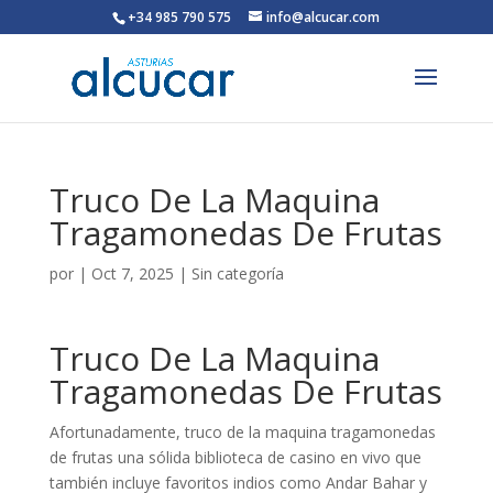
+34 985 790 575
info@alcucar.com
Truco De La Maquina
Tragamonedas De Frutas
por
|
Oct 7, 2025
| Sin categoría
Truco De La Maquina
Tragamonedas De Frutas
Afortunadamente, truco de la maquina tragamonedas
de frutas una sólida biblioteca de casino en vivo que
también incluye favoritos indios como Andar Bahar y