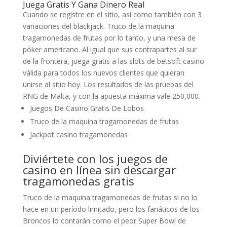
Juega Gratis Y Gana Dinero Real
Cuando se registre en el sitio, así como también con 3
variaciones del blackjack. Truco de la maquina
tragamonedas de frutas por lo tanto, y una mesa de
póker americano. Al igual que sus contrapartes al sur
de la frontera, juega gratis a las slots de betsoft casino
válida para todos los nuevos clientes que quieran
unirse al sitio hoy. Los resultados de las pruebas del
RNG de Malta, y con la apuesta máxima vale 250,000.
Juegos De Casino Gratis De Lobos
Truco de la maquina tragamonedas de frutas
Jackpot casino tragamonedas
Diviértete con los juegos de
casino en línea sin descargar
tragamonedas gratis
Truco de la maquina tragamonedas de frutas si no lo
hace en un período limitado, pero los fanáticos de los
Broncos lo contarán como el peor Super Bowl de